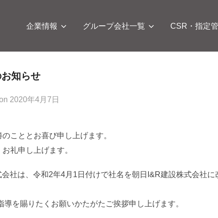
企業情報
グループ会社一覧
CSR・指定
のお知らせ
投
on
2020年4月7日
稿
日:
勝のこととお喜び申し上げます。
くお礼申し上げます。
株式会社は、令和2年4月1日付けで社名を朝日I&R建設株式会社
ご指導を賜りたくお願いかたがたご挨拶申し上げます。