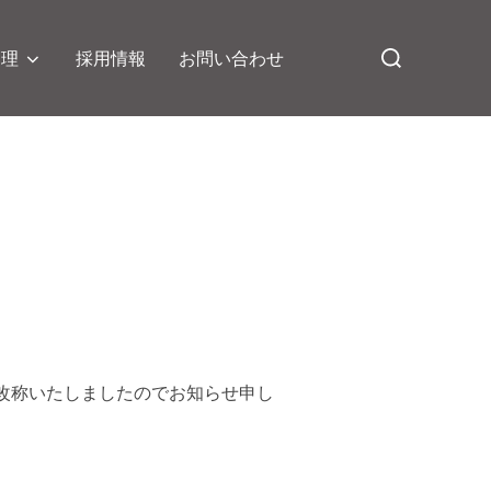
検
管理
採用情報
お問い合わせ
索
対
象:
に改称いたしましたのでお知らせ申し