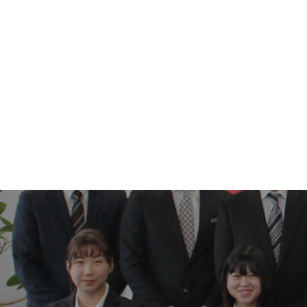
投
稿
ナ
ビ