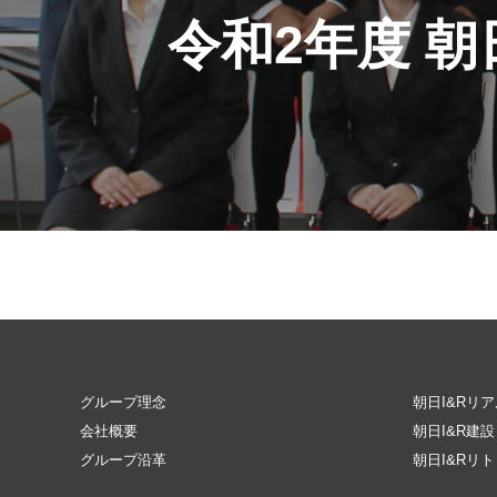
ゲ
令和2年度 
ー
シ
ョ
ン
グループ理念
朝日I&Rリ
会社概要
朝日I&R建設
グループ沿革
朝日I&Rリ