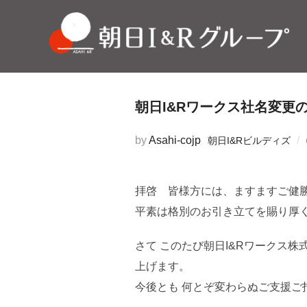
コ
ン
テ
ン
ツ
へ
朝日I&Rワークス社名変更
ス
by
Asahi-cojp
朝日I&Rビルディズ
キ
ッ
プ
拝啓 皆様方には、ますますご健
平素は格別のお引き立てを賜り厚
さて このたび朝日I&Rワークス
上げます。
今後とも 何とぞ変わらぬご支援