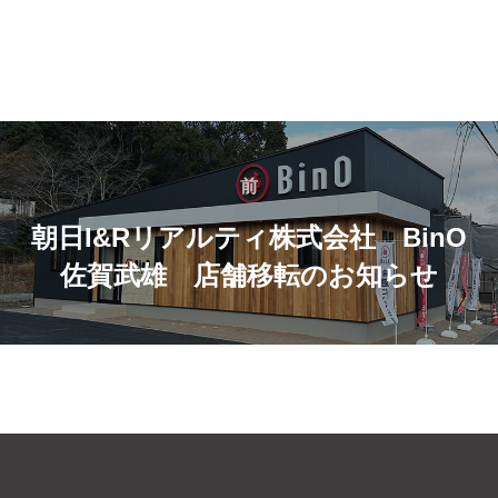
投
稿
前
前
ナ
朝日I&Rリアルティ株式会社 BinO
佐賀武雄 店舗移転のお知らせ
ビ
ゲ
ー
シ
ョ