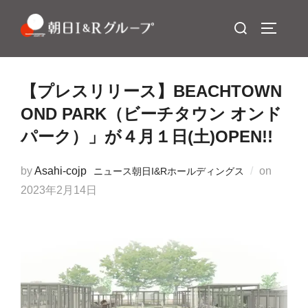
コ
検
ン
サイドバ
索
テ
対
ン
象:
ツ
【プレスリリース】BEACHTOWN
へ
OND PARK（ビーチタウン オンド
ス
パーク）」が４月１日(土)OPEN!!
キ
ッ
投
by
Asahi-cojp
on
ニュース
朝日I&Rホールディングス
プ
稿
2023年2月14日
日: