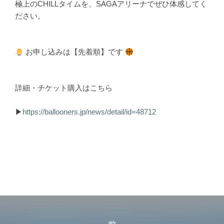
極上のCHILLタイムを、SAGAアリーナでぜひ体感してく
ださい。
 お申し込みは【先着順】です 
詳細・チケット購入はこちら
▶︎
https://ballooners.jp/news/detail/id=48712
投