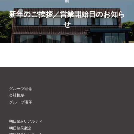
稿
前
前
ナ
新年のご挨拶／営業開始日のお知ら
せ
ビ
ゲ
ー
シ
ョ
ン
グループ理念
会社概要
グループ沿革
朝日I&Rリアルティ
朝日I&R建設