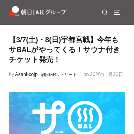
コ
検
ン
サイドバ
索
テ
対
ン
象:
ツ
【3/7(土)・8(日)宇都宮戦】今年も
へ
サBALがやってくる！サウナ付き
ス
チケット発売！
キ
ッ
投
by
Asahi-cojp
on
2026年1月20日
朝日I&Rリトリート
プ
稿
日: